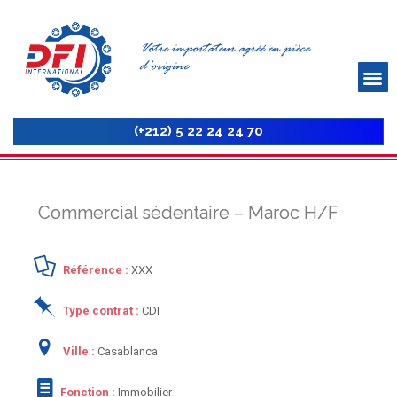
Votre importateur agréé en pièce
d'origine
(+212) 5 22 24 24 70
Commercial sédentaire – Maroc H/F
Référence :
XXX
Type contrat :
CDI
Ville :
Casablanca
Fonction :
Immobilier